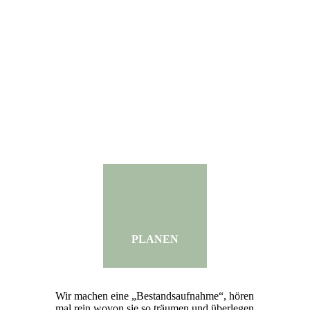
PLANEN
Wir machen eine „Bestandsaufnahme“, hören
mal rein wovon sie so träumen und überlegen